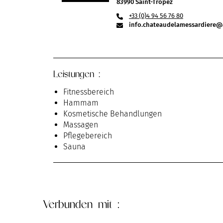
83990 Saint-Tropez
+33 (0)4 94 56 76 80
info.chateaudelamessardiere@a
Leistungen :
Fitnessbereich
Hammam
Kosmetische Behandlungen
Massagen
Pflegebereich
Sauna
Verbunden
mit :