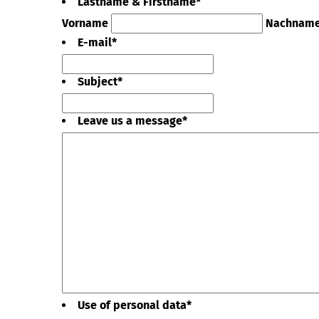
Lastname & Firstname
*
Vorname
Nachnam
E-mail
*
Subject
*
Leave us a message
*
Use of personal data
*