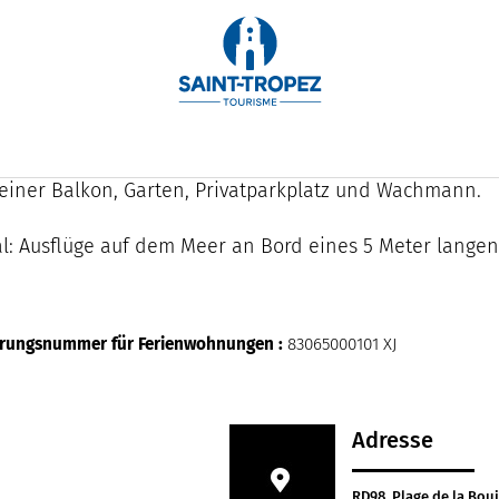
– Villa Playa del Sol – Herr Gianni
zimmer mit Kochnische, nur 5 Minuten vom Zentrum v
t direktem Zugang zum Strand. Klimatisierte Zimmer, WC
leiner Balkon, Garten, Privatparkplatz und Wachmann.
l: Ausflüge auf dem Meer an Bord eines 5 Meter langen 
erungsnummer für Ferienwohnungen :
83065000101 XJ
Adresse
RD98, Plage de la Boui