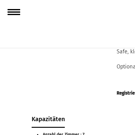
Studio 
Doppel
Meer mi
Safe, k
Optiona
Registri
Kapazitäten
Anzahl der Zimmer : 7