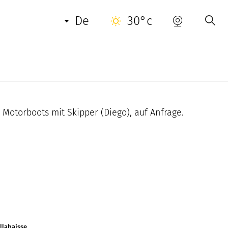
de
30°c
on Saint-Tropez entfernt. Swimmingpool am
, Dusche, Satellitenfernsehen, Hi-Fi-Anlage,
Motorboots mit Skipper (Diego), auf Anfrage.
llabaisse