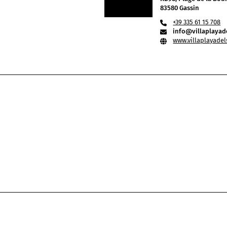
83580 Gassin
+39 335 61 15 708
info@villaplayad
www.villaplayade