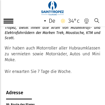
Blue Bikes
de
34°c
Bue Bikes, der führende Zweiradverleih im Golf von Saint-
Tropez, bietet Ihnen alle Arten von Muskelkraft- und
Elektrofahrrädern der Marken Trek, Moustache, KTM und
Scott.
Wir haben auch Motorroller aller Hubraumklassen
zu vermieten sowie Motorräder, Autos und Mini
Moke.
Wir erwarten Sie 7 Tage die Woche.
Adresse
86, Route des Plages