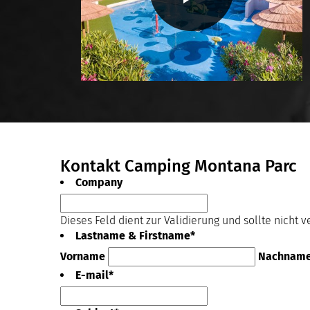
Kinde
Klima
Kochn
Koste
Kühls
Lades
Lavab
Lit 1
Lit 1
Mikro
Kontakt Camping Montana Parc
Minig
Parkp
Company
Plan
Priva
Dieses Feld dient zur Validierung und sollte nicht 
Reini
Lastname & Firstname
*
Reser
Reser
Vorname
Nachnam
Resta
E-mail
*
Resta
Sanit