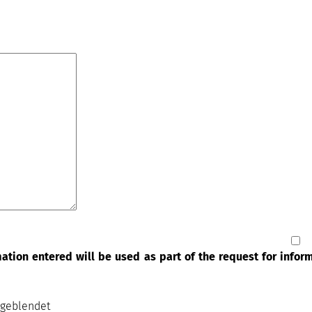
lle Gastronomie
immbad
ium
platz
zimmer
platz / Stadion
splatz
n clos
in ombragé
sse
sse couverte
sse ombragée
fußball
ttes séparées
nachtung
rstände für Fahrräder oder
rmation entered will be used as part of the request for info
ainbikes
staltungsraum
herei
sgeblendet
hsalon