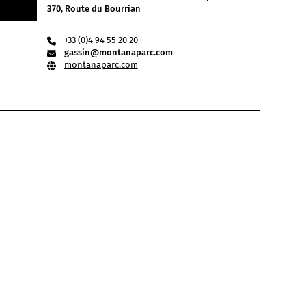
370, Route du Bourrian
+33 (0)4 94 55 20 20
gassin@montanaparc.com
montanaparc.com