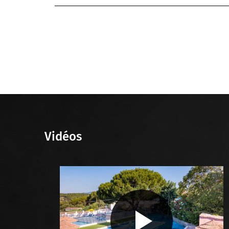
Büge
Büge
Cabin
Canap
Congé
Douc
Douc
Eisde
Empf
Fern
Fitne
Fitne
Vidéos
Freib
Gemei
Wasc
G
Mitne
Gesch
Gesel
Kaff
Kinde