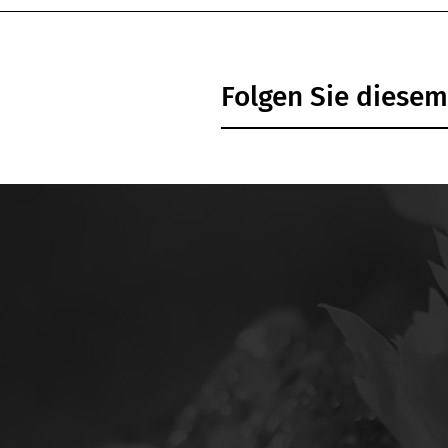
lecke
lzubehör
es lavabo
é convertible
lateur
Folgen Sie diese
he
hes chaudes
pot
angsbüro
sehen
ssbereich
ssraum
ad
nschaftliche
hmaschine
erichte zum
hmen/Fertiggerichte
irrspüler
lschaftsspiele
eemaschine
rbecken