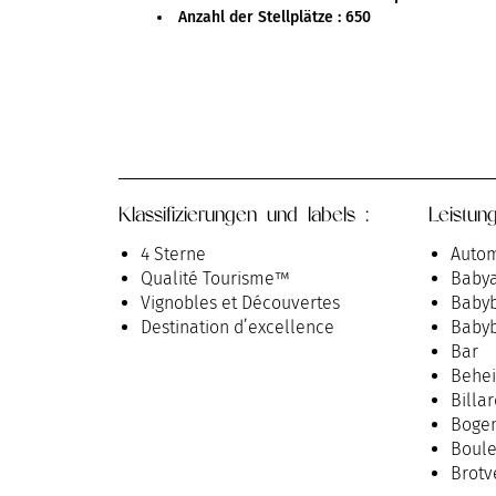
Anzahl der Stellplätze : 650
Klassifizierungen und labels :
Leistun
4 Sterne
Autom
Qualité Tourisme™
Babya
Vignobles et Découvertes
Baby
Destination d’excellence
Babyb
Bar
Behei
Billa
Bogen
Boule
Brotv