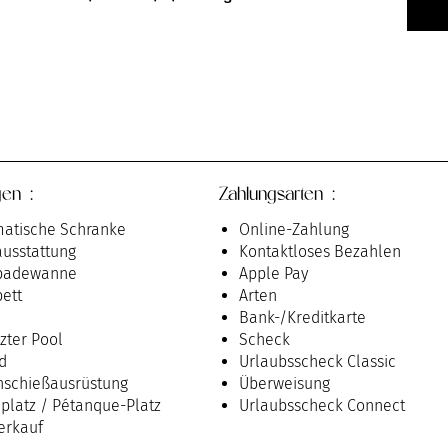
gen :
Zahlungsarten :
atische Schranke
Online-Zahlung
usstattung
Kontaktloses Bezahlen
badewanne
Apple Pay
ett
Arten
Bank-/Kreditkarte
zter Pool
Scheck
rd
Urlaubsscheck Classic
schießausrüstung
Überweisung
platz / Pétanque-Platz
Urlaubsscheck Connect
erkauf