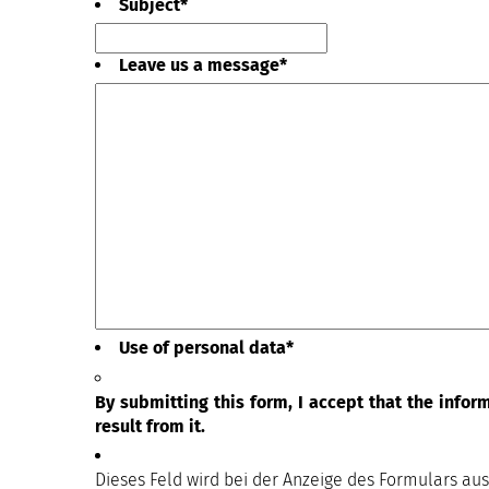
Subject
*
Schne
Schw
Shop
Leave us a message
*
Solar
Spiel
Spiel
Sport
Tenni
Terrai
Terra
Terra
Terra
Terra
Tisch
Toile
Use of personal data
*
Über
Unte
By submitting this form, I accept that the info
Mount
result from it.
Veran
Wäsc
Dieses Feld wird bei der Anzeige des Formulars au
Wasc