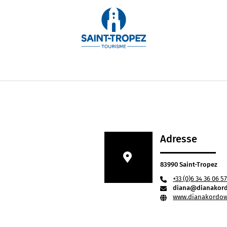
ionelle Fotografin in Saint-Tropez, spezialisiert auf Portr
chneiderte Fotositzungen, visuelle Inhalte und foto
nd der Lebensart der Tropez-Inseln.
Adresse
83990 Saint-Tropez
+33 (0)6 34 36 06 5
diana@dianakor
www.dianakordow