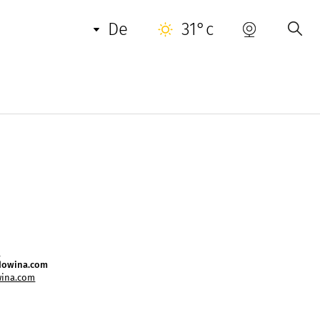
de
31°c
ät, Lifestyle und Markenimage.
grafische Erlebnisse zwischen mediterranem
7
dowina.com
ina.com