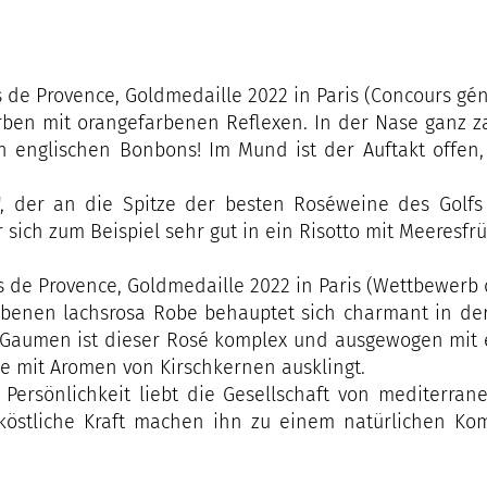
 de Provence, Goldmedaille 2022 in Paris (Concours géné
arben mit orangefarbenen Reflexen. In der Nase ganz z
en englischen Bonbons! Im Mund ist der Auftakt offen
, der an die Spitze der besten Roséweine des Golfs 
er sich zum Beispiel sehr gut in ein Risotto mit Meeresfr
es de Provence, Goldmedaille 2022 in Paris (Wettbewerb
farbenen lachsrosa Robe behauptet sich charmant in d
aumen ist dieser Rosé komplex und ausgewogen mit e
e mit Aromen von Kirschkernen ausklingt.
 Persönlichkeit liebt die Gesellschaft von mediterran
d köstliche Kraft machen ihn zu einem natürlichen Ko