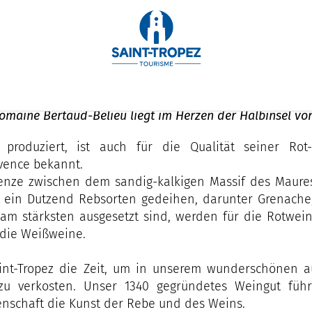
elieu
maine Bertaud-Belieu liegt im Herzen der Halbinsel von 
roduziert, ist auch für die Qualität seiner Ro
vence bekannt.
enze zwischen dem sandig-kalkigen Massif des Maure
ein Dutzend Rebsorten gedeihen, darunter Grenache, 
 am stärksten ausgesetzt sind, werden für die Rotwein
 die Weißweine.
t-Tropez die Zeit, um in unserem wunderschönen a
 verkosten. Unser 1340 gegründetes Weingut führt 
enschaft die Kunst der Rebe und des Weins.