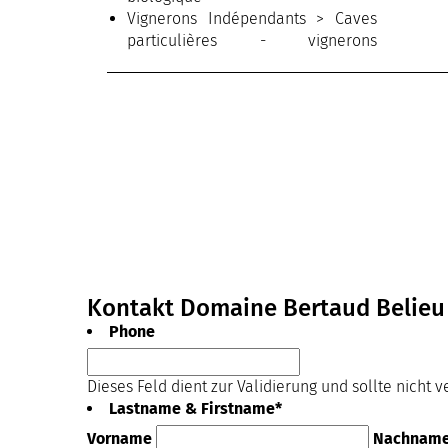
Vignerons Indépendants > Caves
particulières - vignerons
indépendants
Weine > AOP Côtes de Provence
Destination d’excellence
Kontakt Domaine Bertaud Belieu
Phone
Dieses Feld dient zur Validierung und sollte nicht 
Lastname & Firstname
*
Vorname
Nachnam