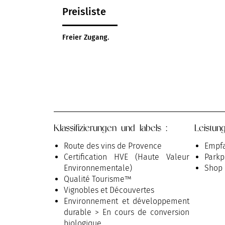
Preisliste
Freier Zugang.
Klassifizierungen und labels :
Leistun
Route des vins de Provence
Empfa
Certification HVE (Haute Valeur
Parkp
Environnementale)
Shop
Qualité Tourisme™
Vignobles et Découvertes
Environnement et développement
durable > En cours de conversion
biologique