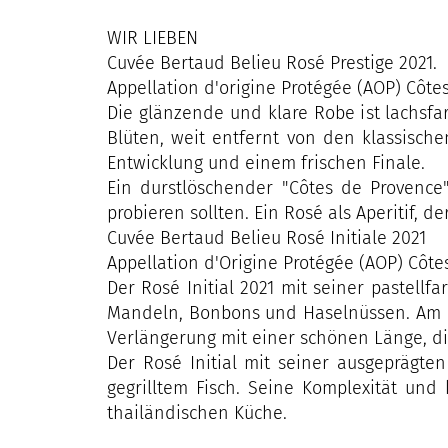
WIR LIEBEN
Cuvée Bertaud Belieu Rosé Prestige 2021.
Appellation d'origine Protégée (AOP) Côtes
Die glänzende und klare Robe ist lachsf
Blüten, weit entfernt von den klassisch
Entwicklung und einem frischen Finale.
Ein durstlöschender "Côtes de Provence"
probieren sollten. Ein Rosé als Aperitif, d
Cuvée Bertaud Belieu Rosé Initiale 2021
Appellation d'Origine Protégée (AOP) Côt
Der Rosé Initial 2021 mit seiner pastell
Mandeln, Bonbons und Haselnüssen. Am G
Verlängerung mit einer schönen Länge, di
Der Rosé Initial mit seiner ausgeprägten
gegrilltem Fisch. Seine Komplexität un
thailändischen Küche.