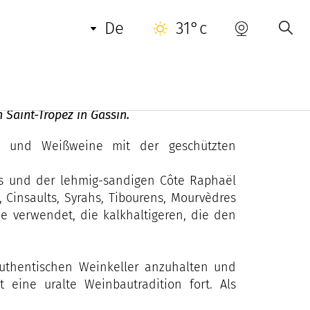
NUETZLICHE INFORMATIONEN
KONTAKT
de
31°c
Saint-Tropez in Gassin.
t- und Weißweine mit der geschützten
s und der lehmig-sandigen Côte Raphaël
Cinsaults, Syrahs, Tibourens, Mourvèdres
e verwendet, die kalkhaltigeren, die den
uthentischen Weinkeller anzuhalten und
eine uralte Weinbautradition fort. Als