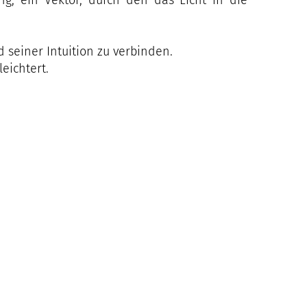
ng, ein Vektor, durch den das Licht in die
 seiner Intuition zu verbinden.
eichtert.