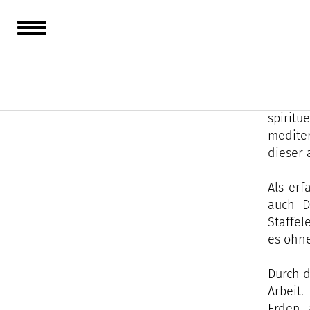
Corinne
sensibe
Die Nat
spirit
medite
dieser 
Als erf
auch D
Staffel
es ohne
Durch d
Arbeit
Erden 