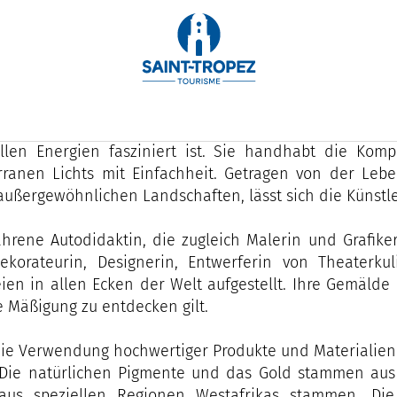
 Kowalski, eine bekannte Künstlerin aus Tropez, entwick
l und sinnlich ist und niemanden gleichgültig lässt.
ur ist die wichtigste Inspirationsquelle der Künstler
uellen Energien fasziniert ist. Sie handhabt die Ko
rranen Lichts mit Einfachheit. Getragen von der Leb
außergewöhnlichen Landschaften, lässt sich die Künstl
ahrene Autodidaktin, die zugleich Malerin und Grafiker
ekorateurin, Designerin, Entwerferin von Theaterku
eien in allen Ecken der Welt aufgestellt. Ihre Gemälde 
 Mäßigung zu entdecken gilt.
ie Verwendung hochwertiger Produkte und Materialien s
. Die natürlichen Pigmente und das Gold stammen au
aus speziellen Regionen Westafrikas stammen. Die