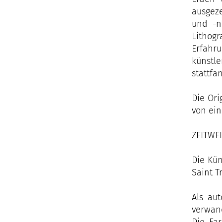
ausgeze
und -n
Lithog
Erfahr
künstle
stattfa
Die Ori
von ein
ZEITWEI
Die Kün
Saint T
Als aut
verwan