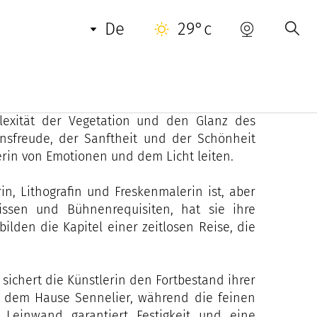
de
29°c
elt eine künstlerische Technik, die zugleich
in, die von pflanzlichen, mineralischen und
mplexität der Vegetation und den Glanz des
ensfreude, der Sanftheit und der Schönheit
erin von Emotionen und dem Licht leiten.
in, Lithografin und Freskenmalerin ist, aber
lissen und Bühnenrequisiten, hat sie ihre
bilden die Kapitel einer zeitlosen Reise, die
ichert die Künstlerin den Fortbestand ihrer
s dem Hause Sennelier, während die feinen
 Leinwand garantiert Festigkeit und eine