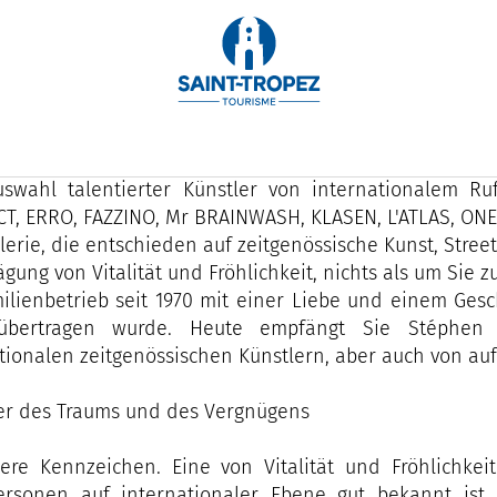
70 ist die Galerie Saint Martin bestrebt, dauerhaft die
ationalen Szene zu präsentieren, aber auch die Pro
ützen.
uswahl talentierter Künstler von internationalem Ru
T, ERRO, FAZZINO, Mr BRAINWASH, KLASEN, L'ATLAS, ONEM
lerie, die entschieden auf zeitgenössische Kunst, Street 
ägung von Vitalität und Fröhlichkeit, nichts als um Sie z
ilienbetrieb seit 1970 mit einer Liebe und einem Ges
bertragen wurde. Heute empfängt Sie Stéphen 
tionalen zeitgenössischen Künstlern, aber auch von au
er des Traums und des Vergnügens
ere Kennzeichen. Eine von Vitalität und Fröhlichkei
personen auf internationaler Ebene gut bekannt ist.