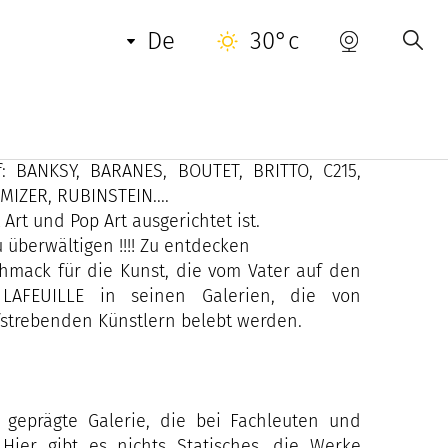
de
30°c
 großen Namen der zeitgenössischen Kunst der
duktion junger, aufstrebender Künstler zu
f: BANKSY, BARANES, BOUTET, BRITTO, C215,
IZER, RUBINSTEIN....
Art und Pop Art ausgerichtet ist.
u überwältigen !!!! Zu entdecken
chmack für die Kunst, die vom Vater auf den
LAFEUILLE in seinen Galerien, die von
fstrebenden Künstlern belebt werden.
t geprägte Galerie, die bei Fachleuten und
 Hier gibt es nichts Statisches, die Werke