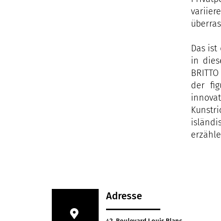
variie
überras
Das ist
in dies
BRITTO 
der fi
innovat
Kunstr
isländi
erzähle
Adresse
42, Boulevard Louis Blanc