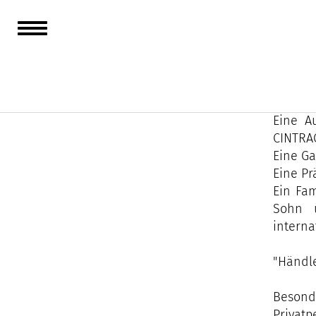
Seit 19
intern
unterst
Eine A
CINTRAC
Eine Ga
Eine Pr
Ein Fam
Sohn ü
interna
"Händl
Besond
Privat