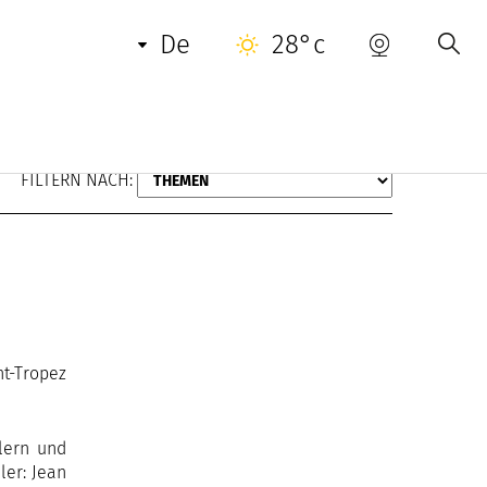
de
28°c
FILTERN NACH:
nt-Tropez
tlern und
ler: Jean