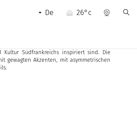
de
26°c
 2009 von Simon Porte Jacquemus gegründet
 bekannt und zeichnet sich durch innovative
Kultur Südfrankreichs inspiriert sind. Die
 mit gewagten Akzenten, mit asymmetrischen
ls.