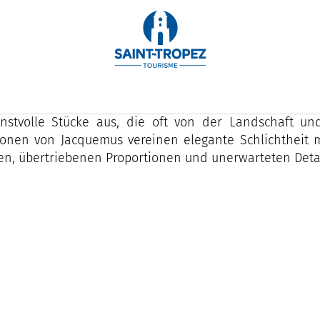
us Jacquemus ist eine französische Luxusmarke, die
ke ist für ihre minimalistische und moderne Ästhetik
stvolle Stücke aus, die oft von der Landschaft und 
tionen von Jacquemus vereinen elegante Schlichtheit
en, übertriebenen Proportionen und unerwarteten Detai