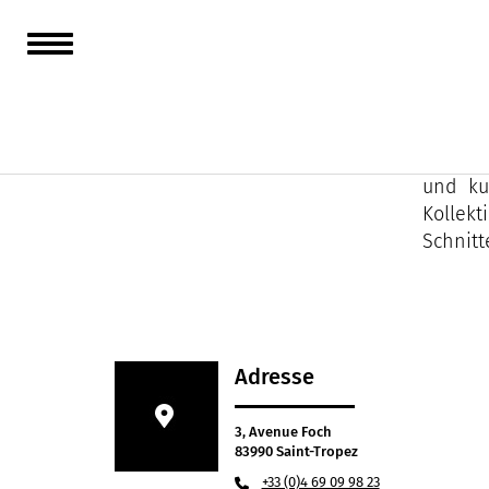
Das Ha
wurde.
Die Mar
und kun
Kollek
Schnitt
Adresse
3, Avenue Foch
83990 Saint-Tropez
+33 (0)4 69 09 98 23