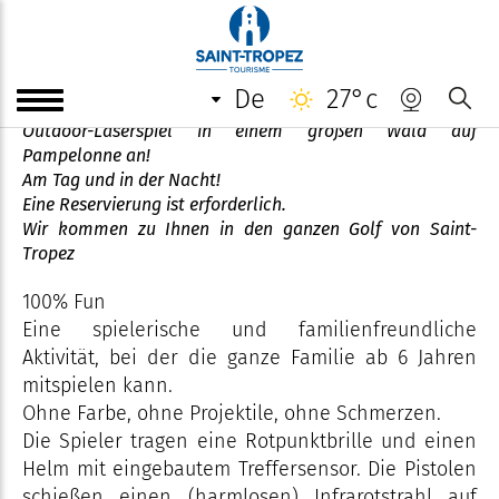
Laser Forest Game
de
27°c
Treten Sie gegen Ihre Freunde und Ihre Familie im
Outdoor-Laserspiel in einem großen Wald auf
Pampelonne an!
Am Tag und in der Nacht!
Eine Reservierung ist erforderlich.
Wir kommen zu Ihnen in den ganzen Golf von Saint-
Tropez
100% Fun
Eine spielerische und familienfreundliche
Aktivität, bei der die ganze Familie ab 6 Jahren
mitspielen kann.
Ohne Farbe, ohne Projektile, ohne Schmerzen.
Die Spieler tragen eine Rotpunktbrille und einen
Helm mit eingebautem Treffersensor. Die Pistolen
schießen einen (harmlosen) Infrarotstrahl auf