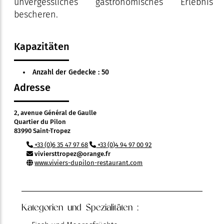
unvergessliches gastronomisches Erlebnis
bescheren.
Kapazitäten
Anzahl der Gedecke : 50
Adresse
2, avenue Général de Gaulle
Quartier du Pilon
83990 Saint-Tropez
+33 (0)6 35 47 97 68
+33 (0)4 94 97 00 92
viviersttropez@orange.fr
www.viviers-dupilon-restaurant.com
Kategorien und Spezialitäten :