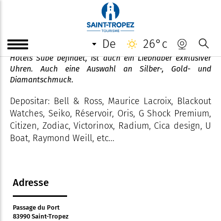
Lili Brooks
de
26°c
Dieser Juwelier, der sich seit 1997 in der Passage des
Hotels Sube befindet, ist auch ein Liebhaber exklusiver
Uhren. Auch eine Auswahl an Silber-, Gold- und
Diamantschmuck.
Depositar: Bell & Ross, Maurice Lacroix, Blackout
Watches, Seiko, Réservoir, Oris, G Shock Premium,
Citizen, Zodiac, Victorinox, Radium, Cica design, U
Boat, Raymond Weill, etc...
Adresse
Passage du Port
83990 Saint-Tropez