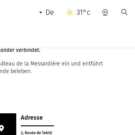
NUETZLICHE INFORMATIONEN
KONTAKT
de
31°c
nander verbindet.
hâteau de la Messardière ein und entführt
ende beleben.
Adresse
2, Route de Tahiti