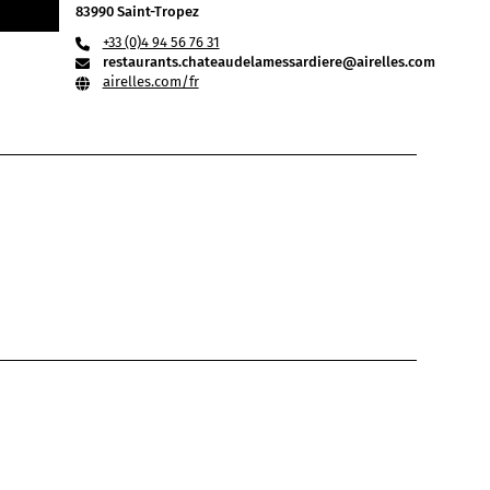
83990 Saint-Tropez
+33 (0)4 94 56 76 31
restaurants.chateaudelamessardiere@airelles.com
airelles.com/fr