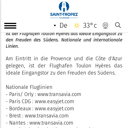
Toulon Hyères Flughafen
de
33°c
Am Eintritt in die Provence und die Côte d'Azur gelegen,
ist der Flughafen Toulon Hyères das ideale Eingangstor zu
den Freuden des Südens. Nationale und internationale
Linien.
Am Eintritt in die Provence und die Côte d'Azur
gelegen, ist der Flughafen Toulon Hyères das
ideale Eingangstor zu den Freuden des Südens.
Nationale Fluglinien
- Paris/ Orly : www.transavia.com
- Paris CDG : www.easyjet.com
- Bordeaux : www.easyjet.com
- Brest : www.transavia.com
- Nantes : www.transavia.com