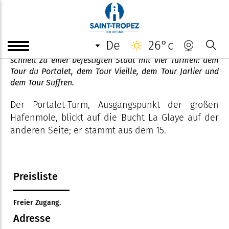
Tour du Portalet
de
26°c
Um sich vor Angriffen zu schützen, wurde Saint-Tropez
schnell zu einer befestigten Stadt mit vier Türmen: dem
Tour du Portalet, dem Tour Vieille, dem Tour Jarlier und
dem Tour Suffren.
Der Portalet-Turm, Ausgangspunkt der großen
Hafenmole, blickt auf die Bucht La Glaye auf der
anderen Seite; er stammt aus dem 15.
Preisliste
Freier Zugang.
Adresse