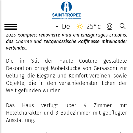
VILLA " M"
de
25°c
Eingebettet im Herzen des Dorfes Tropézien bietet diese
2025 komplett renovierte Villa ein einzigartiges Erlebnis,
das Charme und zeitgenössische Raffinesse miteinander
verbindet.
Die im Stil der Haute Couture gestaltete
Dekoration bringt Möbelstücke von Gervasoni zur
Geltung, die Eleganz und Komfort vereinen, sowie
Objekte, die in den verschiedensten Ecken der
Welt gefunden wurden.
Das Haus verfügt über 4 Zimmer mit
Hotelcharakter und 3 Badezimmer mit gepflegter
Ausstattung.