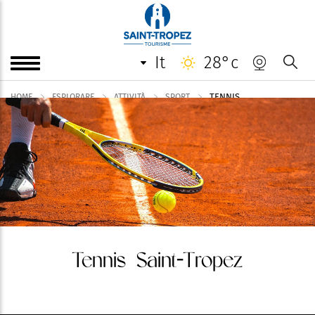
it
28°c
TENNIS
HOME
ESPLORARE
ATTIVITÀ
SPORT
Tennis Saint-Tropez