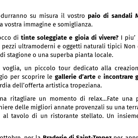
produrranno su misura il vostro
paio di sandali 
a vostra immagine e somiglianza.
occo di
tinte soleggiate e gioia di vivere?
I piu’ 
ezzi ultramoderni e oggetti naturali tipici Non 
di stagione o una superba pianta locale.
voglia, un piccolo tour dedicato alla creazione
ggio per scoprire le
gallerie d’arte
e
incontrare g
dia dell’offerta artistica tropeziana.
ogna ritagliare un momento di relax…Fate una
iere delle migliori annate provenzali su una ter
o al tavolo di un ristorante stellato. Un insie
 ottobre, per la
Braderie di Saint-Tropez
per appro