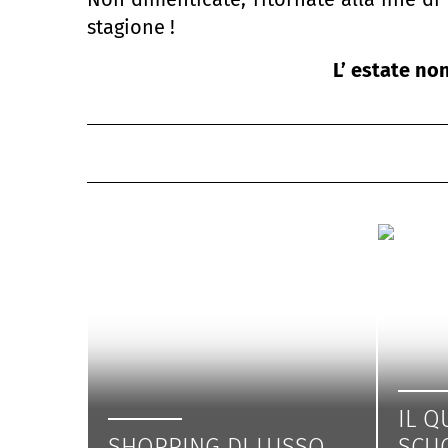
stagione !
L’ estate non
IL Q
SHOPPING DI LUSSO
SCU