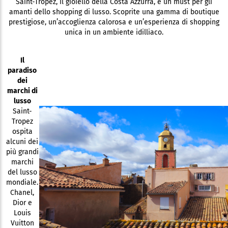
Saint-Tropez, il gioiello della Costa Azzurra, è un must per gli
amanti dello shopping di lusso. Scoprite una gamma di boutique
prestigiose, un’accoglienza calorosa e un’esperienza di shopping
unica in un ambiente idilliaco.
Il
paradiso
dei
marchi di
lusso
Saint-
Tropez
ospita
alcuni dei
più grandi
marchi
del lusso
mondiale.
Chanel,
Dior e
Louis
Vuitton