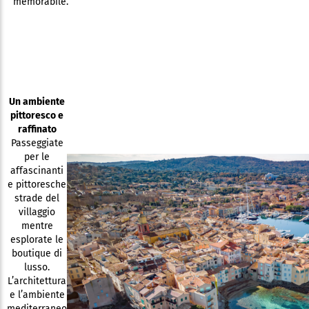
memorabile.
Un ambiente
pittoresco e
raffinato
Passeggiate
per le
affascinanti
e pittoresche
strade del
villaggio
mentre
esplorate le
boutique di
lusso.
L’architettura
e l’ambiente
mediterraneo