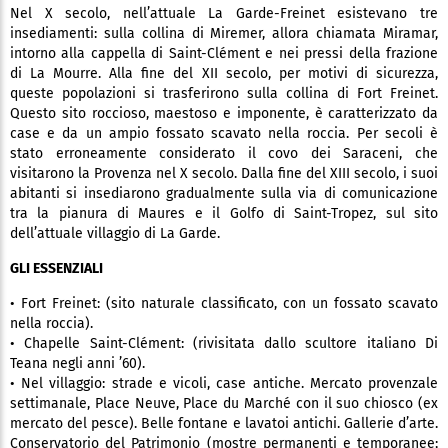
Nel X secolo, nell’attuale La Garde-Freinet esistevano tre
insediamenti: sulla collina di Miremer, allora chiamata Miramar,
intorno alla cappella di Saint-Clément e nei pressi della frazione
di La Mourre. Alla fine del XII secolo, per motivi di sicurezza,
queste popolazioni si trasferirono sulla collina di Fort Freinet.
Questo sito roccioso, maestoso e imponente, è caratterizzato da
case e da un ampio fossato scavato nella roccia. Per secoli è
stato erroneamente considerato il covo dei Saraceni, che
visitarono la Provenza nel X secolo. Dalla fine del XIII secolo, i suoi
abitanti si insediarono gradualmente sulla via di comunicazione
tra la pianura di Maures e il Golfo di Saint-Tropez, sul sito
dell’attuale villaggio di La Garde.
GLI ESSENZIALI
• Fort Freinet: (sito naturale classificato, con un fossato scavato
nella roccia).
• Chapelle Saint-Clément: (rivisitata dallo scultore italiano Di
Teana negli anni ’60).
• Nel villaggio: strade e vicoli, case antiche. Mercato provenzale
settimanale, Place Neuve, Place du Marché con il suo chiosco (ex
mercato del pesce). Belle fontane e lavatoi antichi. Gallerie d’arte.
Conservatorio del Patrimonio (mostre permanenti e temporanee;