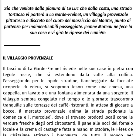
Sia che veniate dalla pianura di Le Luc che dalla costa, una strada
tortuosa vi porterà a La Garde-Freinet, un villaggio provenzale
pittoresco e discreto nel cuore del massiccio dei Maures, punto di
partenza per indimenticabili passeggiate. Jeanne Moreau ne fece la
sua casa e vi girò le riprese dei Lumière.
IL VILLAGGIO PROVENZALE
Il fascino di La Garde-Freinet risiede nelle sue case in pietra con
tegole rosse, che si estendono dalla valle alla collina.
Passeggiando per le ripide stradine, fiancheggiate da facciate
ricoperte di edera, si scoprono tesori come una chiesa, una
cappella, un lavatoio e una fontana alimentata da una sorgente. Il
villaggio sembra congelato nel tempo e le giornate trascorrono
tranquille sulle terrazze dei caffè-ristoranti, in attesa di giocare a
bocce. Il mercato provenzale anima la strada pedonale la
domenica e il mercoledì, dove si trovano prodotti locali come le
verdure fresche degli orti circostanti, il pane alle noci del fornaio
locale e la crema di castagne fatta a mano. In ottobre, le Fêtes de
la Châtaigne attirano i buongustai da tutto il mondo per