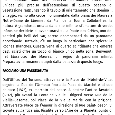
un’immersione totale nel massiccio dei Maures. Potete farvi
un’idea più precisa dell’estensione di questo oceano di
vegetazione raggiungendo il tavolo di orientamento che domina il
villaggio, vicino alla croce monumentale: dalla piana dei Maures a
Notre-Dame de Miremer, da Plan de la Tour a Collobrières, la
natura è grandiosa, ornata dalle sue infinite sfumature di verde.
Infine, se decidete di avventurarvi sulla Route des Crêtes, uno dei
sentieri più belli del Var, sarete ricompensati da un panorama
eccezionale. Tuttavia, c’è un luogo in particolare che spicca: le
Roches Blanches. Questa vena di quarzo scintillante che emerge
dagli scisti offre un tocco di bianco unico nella zona. Benvenuti
nel Massiccio dei Maures, un regno di panorami infiniti.
Preparatevi a rimanere stupiti dalla bellezza di questo luogo.
FACCIAMO UNA PASSEGGIATA
Dall’Ufficio del Turismo, attraversare la Place de l’Hôtel-de-Ville,
seguire la Rue de l’Ormeau fino alla Place du Marché e al suo
chiosco (1872), ex mercato del pesce. A destra: l’antico lavatoio
(1812), più avanti la Fontaine Vieille. Dirigersi verso Rue de la
Vieille-Caserne, poi Place de la Vieille Mairie con la prigione.
Attraversate Place de l’Amour in direzione di Rue Saint-Joseph: vi
trovate sull’antica aia. Risalite verso l’Aire de la Planète, punto di