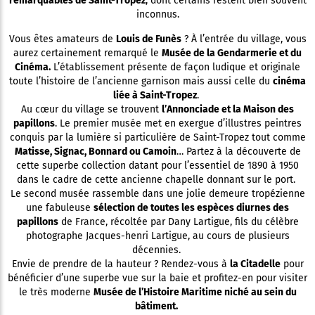
remarquables de Saint-Tropez
, dont certains restent bien souvent
inconnus.
Vous êtes amateurs de
Louis de Funès
? À l’entrée du village, vous
aurez certainement remarqué le
Musée de la Gendarmerie et du
Cinéma.
L’établissement présente de façon ludique et originale
toute l’histoire de l’ancienne garnison mais aussi celle du
cinéma
liée à Saint-Tropez
.
Au cœur du village se trouvent
l’Annonciade et la Maison des
papillons
. Le premier musée met en exergue d’illustres peintres
conquis par la lumière si particulière de Saint-Tropez tout comme
Matisse, Signac, Bonnard ou Camoin
… Partez à la découverte de
cette superbe collection datant pour l’essentiel de 1890 à 1950
dans le cadre de cette ancienne chapelle donnant sur le port.
Le second musée rassemble dans une jolie demeure tropézienne
une fabuleuse
sélection de toutes les espèces diurnes des
papillons
de France, récoltée par Dany Lartigue, fils du célèbre
photographe Jacques-henri Lartigue, au cours de plusieurs
décennies.
Envie de prendre de la hauteur ? Rendez-vous à
la Citadelle
pour
bénéficier d’une superbe vue sur la baie et profitez-en pour visiter
le très moderne
Musée de l’Histoire Maritime niché au sein du
bâtiment.