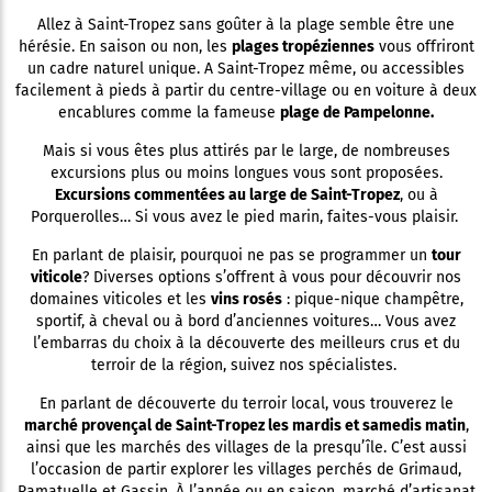
Allez à Saint-Tropez sans goûter à la plage semble être une
hérésie. En saison ou non, les
plages tropéziennes
vous offriront
un cadre naturel unique. A Saint-Tropez même, ou accessibles
facilement à pieds à partir du centre-village ou en voiture à deux
encablures comme la fameuse
plage de Pampelonne.
Mais si vous êtes plus attirés par le large, de nombreuses
excursions plus ou moins longues vous sont proposées.
Excursions commentées au large de Saint-Tropez
, ou à
Porquerolles… Si vous avez le pied marin, faites-vous plaisir.
En parlant de plaisir, pourquoi ne pas se programmer un
tour
viticole
? Diverses options s’offrent à vous pour découvrir nos
domaines viticoles et les
vins rosés
: pique-nique champêtre,
sportif, à cheval ou à bord d’anciennes voitures… Vous avez
l’embarras du choix à la découverte des meilleurs crus et du
terroir de la région, suivez nos spécialistes.
En parlant de découverte du terroir local, vous trouverez le
marché provençal de Saint-Tropez les mardis et samedis matin
,
ainsi que les marchés des villages de la presqu’île. C’est aussi
l’occasion de partir explorer les villages perchés de Grimaud,
Ramatuelle et Gassin. À l’année ou en saison, marché d’artisanat