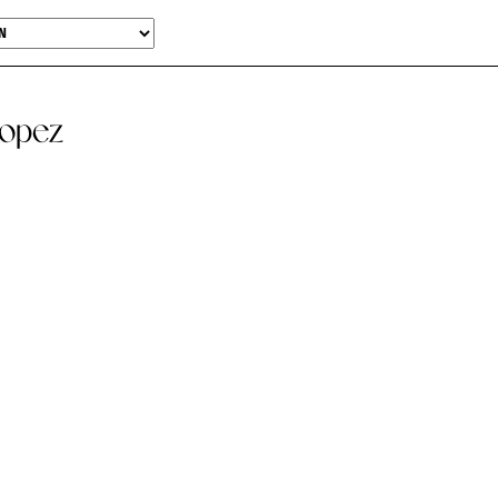
ropez