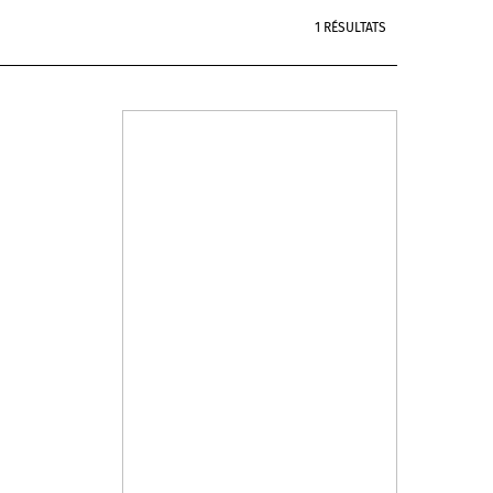
1 RÉSULTATS