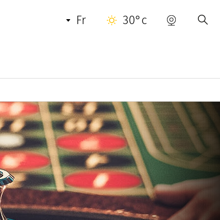
fr
30°c