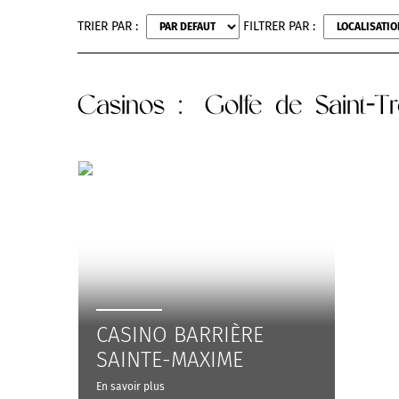
TRIER PAR :
FILTRER PAR :
Casinos
: Golfe de Saint-T
CASINO BARRIÈRE
SAINTE-MAXIME
En savoir plus