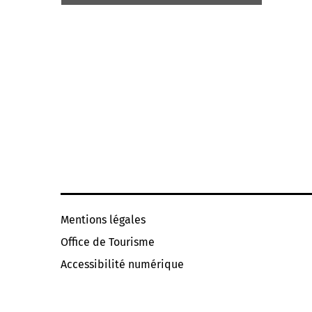
Mentions légales
Office de Tourisme
Accessibilité numérique