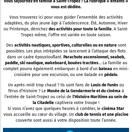
Vous séjournez en famille à Saint-Tropez ? La rubrique « enfants »
vous est dédiée.
Vous trouverez ici pour vous guider l’ensemble des activités
adaptées, du plus jeune âge à l’adolescence. Été, Automne, Hiver
ou Printemps, dénichez
des activités pour toute la famille
. A Saint-
Tropez même, l’offre est variée en toute saison.
Des
activités nautiques, sportives, culturelles ou en nature
sont
possibles. Les plus intrépides se lanceront à l’attaque des flots
dans un cadre époustouflant.
Parachute ascensionnel, seabob,
paddle, ski nautique, wakeboard, bouées tractées
… La famille au
complet pourra également embarquer à bord d’un
bateau
en mini-
croisière pour une excursion, ou une balade en
pédalo
.
Un après-midi trop chaud ? Ils sont fans de
Louis de Funès
ou
férus d’Histoire ? Le
Musée de la Gendarmerie et du cinéma
à
l’entrée de Saint-Tropez ou celui de
l’Histoire Maritime au sein de
la Citadelle
captivera votre troupe !
Si vous n’avez que quelques heures à combler, le
cinéma Star
vous accueille au cœur du village. Un
club de tennis et une piscine
couverte sont aussi à votre disposition toute l’année.