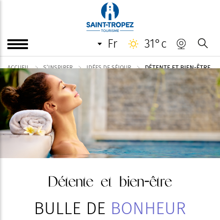
fr
31°c
DÉTENTE ET BIEN-ÊTRE
ACCUEIL
S’INSPIRER
IDÉES DE SÉJOUR
Détente et bien-être
BULLE DE
BONHEUR