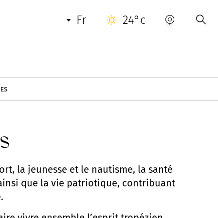
fr
24°c
NES
es
ort, la jeunesse et le nautisme, la santé
 ainsi que la vie patriotique, contribuant
.
ire vivre ensemble l’esprit tropézien.