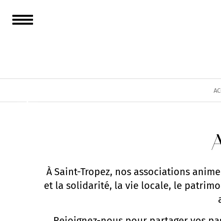
AC
A
À
Saint-Tropez
, nos associations animen
et la solidarité, la vie locale, le patri
Rejoignez-nous pour partager vos pass