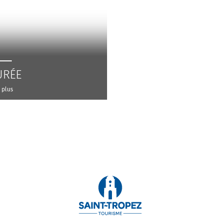
URÉE
 plus