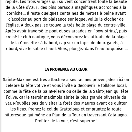
réputé. Les trois virages qui suivent concentrent toute la beauté
de la Côte d’Azur : des pins parasols magnifiques accrochés à la
corniche… Il reste quelques centaines de mètres à peine avant
d’accéder au port de plaisance sur lequel veille le clocher de
l’église. A deux pas, se trouve la très belle plage du centre-ville.
Après avoir traversé le pont et ses arcades en “bow-string”, puis
croisé le club nautique, vous découvrirez les attraits de la plage
de la Croisette : à bâbord, cap sur un tapis de doux galets, à
tribord, vive le sable chaud. Alors, plongez dans l’eau turquoise …
LA PROVENCE AU CŒUR
Sainte-Maxime est très attachée à ses racines provençales ; ici on
célèbre la fête votive et vous invite à découvrir le folklore local,
comme la fête de la Saint-Pierre ou celle de la Saint-Jean qui fête
l’olive, car le terroir maximois abrite la plus grande oliveraie du
Var. N’oubliez pas de visiter la forêt des Maures avant de quitter
les lieux. Prenez le col du Gratteloup et empruntez la route
pittoresque qui mène au Plan de la Tour en traversant Catalugno.
Profitez de la vue, c’est superbe !