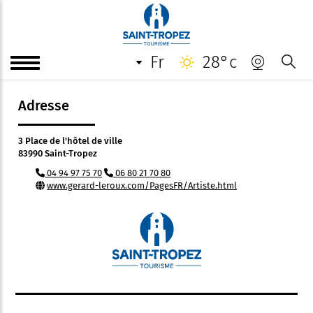
Atelier Gérard Le Roux
fr
28°c
Peintre sculpteur bronze et marbre
Adresse
3 Place de l'hôtel de ville
83990 Saint-Tropez
04 94 97 75 70
06 80 21 70 80
www.gerard-leroux.com/PagesFR/Artiste.html