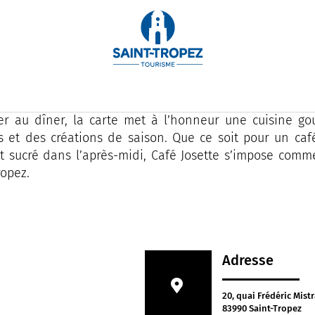
sette est une adresse incontournable située sur le port de
omme un lieu de vie à toute heure de la journée, le 
e, dans un décor aux nuances de rose et de vert, réso
er au dîner, la carte met à l’honneur une cuisine g
és et des créations de saison. Que ce soit pour un ca
 sucré dans l’après-midi, Café Josette s’impose com
ropez.
Adresse
20, quai Frédéric Mistr
83990 Saint-Tropez