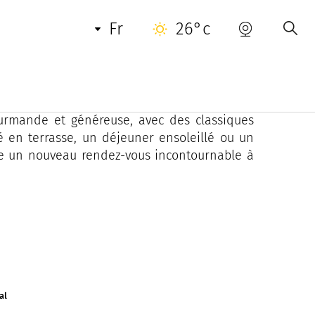
fr
26°c
 Saint-Tropez.
lieu propose une atmosphère chaleureuse et
lument élégant et instagrammable. Du petit-
ourmande et généreuse, avec des classiques
fé en terrasse, un déjeuner ensoleillé ou un
me un nouveau rendez-vous incontournable à
al