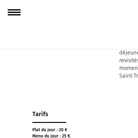
Café Jo
Pensé c
raffiné
déjeun
revisit
moment
Saint-T
Tarifs
Plat du jour : 20 €
Menu du jour : 25 €.