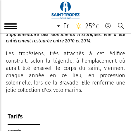
Chapelle du Couvent
fr
25°c
Edifiée en 1764 cette chapelle est Inscrite à l'Inventaire
Supplémentaire des Monuments Historiques. Elle a été
entièrement restaurée entre 2010 et 2014.
Les tropéziens, très attachés à cet édifice
construit, selon la légende, à l'emplacement où
aurait été enseveli le corps du saint, viennent
chaque année en ce lieu, en procession
solennelle, lors de la Bravade. Elle renferme une
jolie collection d'ex-voto marins.
Tarifs