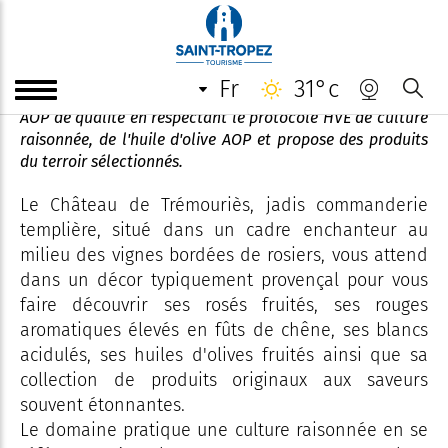
Château de Trémouries
fr
31°c
Petit domaine viticole très ancien, qui produit des vins
AOP de qualité en respectant le protocole HVE de culture
raisonnée, de l'huile d'olive AOP et propose des produits
du terroir sélectionnés.
Le Château de Trémouriès, jadis commanderie
templière, situé dans un cadre enchanteur au
milieu des vignes bordées de rosiers, vous attend
dans un décor typiquement provençal pour vous
faire découvrir ses rosés fruités, ses rouges
aromatiques élevés en fûts de chêne, ses blancs
acidulés, ses huiles d'olives fruités ainsi que sa
collection de produits originaux aux saveurs
souvent étonnantes.
Le domaine pratique une culture raisonnée en se