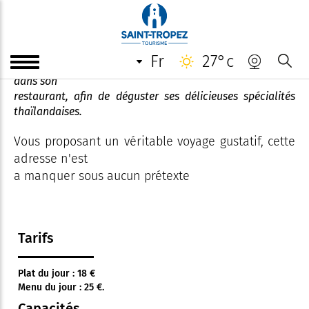
Chez la Thaïlandaise
fr
27°c
Idéalement situé sur le Quai de l'Epi, Vitamine vous invite
dans son
restaurant, afin de déguster ses délicieuses spécialités
thaïlandaises.
Vous proposant un véritable voyage gustatif, cette
adresse n'est
a manquer sous aucun prétexte
Tarifs
Plat du jour : 18 €
Menu du jour : 25 €.
Capacités