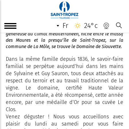
Domaine de Siouvette
fr
24°c
Professionnels et passionnés du vin au sein d’une nature
généreuse au climat méditerranéen, niché entre le massif
des Maures et la presqu’île de Saint-Tropez, sur la
commune de La Môle, se trouve le Domaine de Siouvette.
Dans la même famille depuis 1836, le savoir-faire
familial se perpétue aujourd’hui dans les mains
de Sylvaine et Guy Sauron, tous deux attachés au
respect du terroir et au travail traditionnel de la
vigne. Le domaine, certifié Haute Valeur
Environnementale, a été récompensé, cette année
encore, par une médaille d’Or pour sa cuvée Le
Clos.
Venez déguster ! Nous vous accueillons avec
plaisir du lundi au samedi pour vous faire