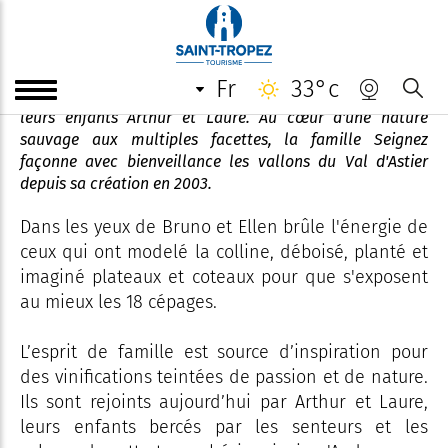
Domaine Val d'Astier
fr
33°c
Domaine familial créé en 2003 par Bruno et Ellen, suivi de
leurs enfants Arthur et Laure. Au cœur d'une nature
sauvage aux multiples facettes, la famille Seignez
façonne avec bienveillance les vallons du Val d'Astier
depuis sa création en 2003.
Dans les yeux de Bruno et Ellen brûle l'énergie de
ceux qui ont modelé la colline, déboisé, planté et
imaginé plateaux et coteaux pour que s'exposent
au mieux les 18 cépages.
L’esprit de famille est source d’inspiration pour
des vinifications teintées de passion et de nature.
Ils sont rejoints aujourd’hui par Arthur et Laure,
leurs enfants bercés par les senteurs et les