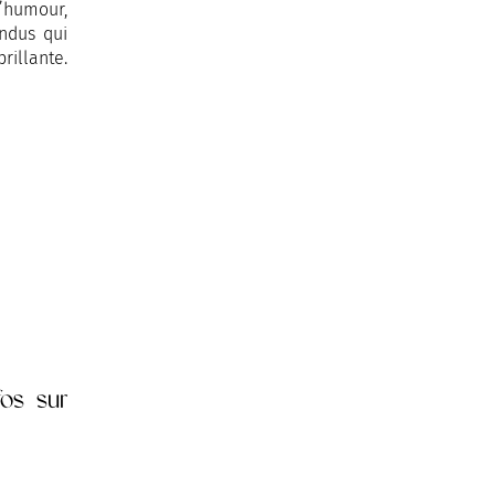
d’humour,
endus qui
illante.
fos sur