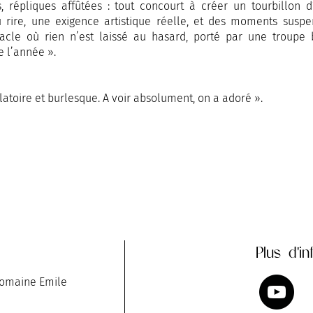
, répliques affûtées : tout concourt à créer un tourbillon 
u rire, une exigence artistique réelle, et des moments susp
cle où rien n’est laissé au hasard, porté par une troupe br
e l’année ».
latoire et burlesque. A voir absolument, on a adoré ».
Plus d'in
Domaine Emile