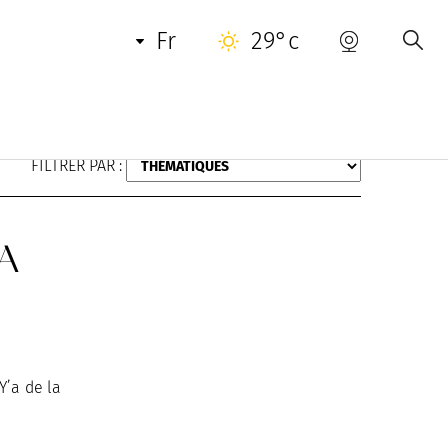
fr
29°c
FILTRER PAR :
YA
Y’a de la