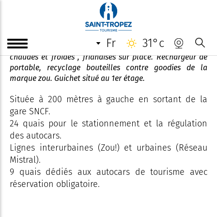
Gare routière de Toulon
fr
31°c
gare routière proche du centre ville, machines boissons
chaudes et froides , friandises sur place. Rechargeur de
portable, recyclage bouteilles contre goodies de la
marque zou. Guichet situé au 1er étage.
Située à 200 mètres à gauche en sortant de la
gare SNCF.
24 quais pour le stationnement et la régulation
des autocars.
Lignes interurbaines (Zou!) et urbaines (Réseau
Mistral).
9 quais dédiés aux autocars de tourisme avec
réservation obligatoire.