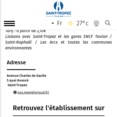
Gare routière de Saint-Tropez
fr
27°c
Vente en ligne de vos titres de transport
Tarif : à partir de 2,10€
Liaisons avec Saint-Tropez et les gares SNCF Toulon /
Saint-Raphaël / Les Arcs et toutes les communes
environnantes
Adresse
Avenue Charles de Gaulle
5 quai Avancé
Saint-Tropez
zou.maregionsud.fr/
Retrouvez l'établissement sur