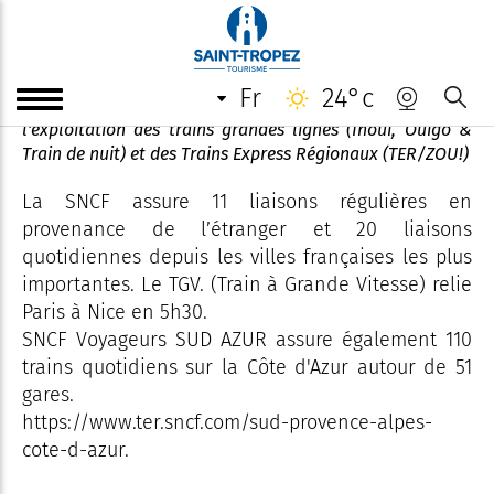
Gare SNCF de Nice Ville
fr
24°c
La SNCF (Société Nationale des Chemins de Fer) assure
l'exploitation des trains grandes lignes (Inoui, Ouigo &
Train de nuit) et des Trains Express Régionaux (TER/ZOU!)
La SNCF assure 11 liaisons régulières en
provenance de l’étranger et 20 liaisons
quotidiennes depuis les villes françaises les plus
importantes. Le TGV. (Train à Grande Vitesse) relie
Paris à Nice en 5h30.
SNCF Voyageurs SUD AZUR assure également 110
trains quotidiens sur la Côte d'Azur autour de 51
gares.
https://www.ter.sncf.com/sud-provence-alpes-
cote-d-azur.