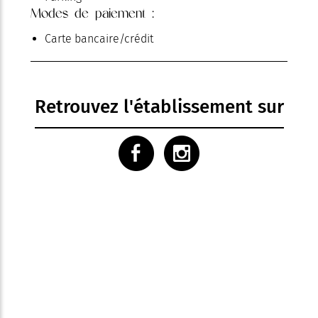
Modes de paiement :
Piscine
Piscine chauffée
Carte bancaire/crédit
Restaurant
Room service
Télévision
Terrasse
Retrouvez l'établissement sur