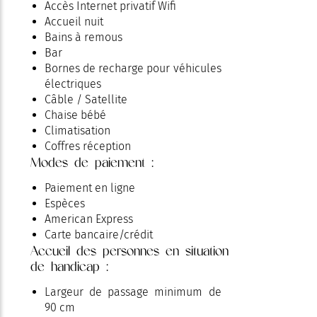
Accès Internet privatif Wifi
Accueil nuit
Bains à remous
Bar
Bornes de recharge pour véhicules
électriques
Câble / Satellite
Chaise bébé
Climatisation
Coffres réception
Modes de paiement :
Jardin
Lit bébé
Paiement en ligne
Matériel Bébé
Espèces
Matériel de repassage
American Express
Mini-bar
Carte bancaire/crédit
Parc
Accueil des personnes en situation
Parking
de handicap :
Parking privé
Piscine
Largeur de passage minimum de
Piscine chauffée
90 cm