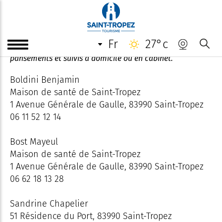
Infirmier(e)s
fr
27°c
Des infirmiers et infirmières libéraux assurent soins,
pansements et suivis à domicile ou en cabinet.
Boldini Benjamin
Maison de santé de Saint-Tropez
1 Avenue Générale de Gaulle, 83990 Saint-Tropez
06 11 52 12 14
Bost Mayeul
Maison de santé de Saint-Tropez
1 Avenue Générale de Gaulle, 83990 Saint-Tropez
06 62 18 13 28
Sandrine Chapelier
51 Résidence du Port, 83990 Saint-Tropez