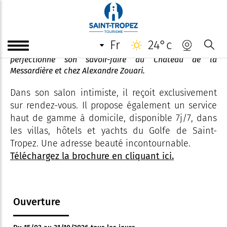
Jérémy Déiola
fr
24°c
Originaire de Marseille, ce talentueux coiffeur a
perfectionné son savoir-faire au Château de la
Messardière et chez Alexandre Zouari.
Dans son salon intimiste, il reçoit exclusivement
sur rendez-vous. Il propose également un service
haut de gamme à domicile, disponible 7j/7, dans
les villas, hôtels et yachts du Golfe de Saint-
Tropez. Une adresse beauté incontournable.
Téléchargez la brochure en cliquant ici.
Ouverture