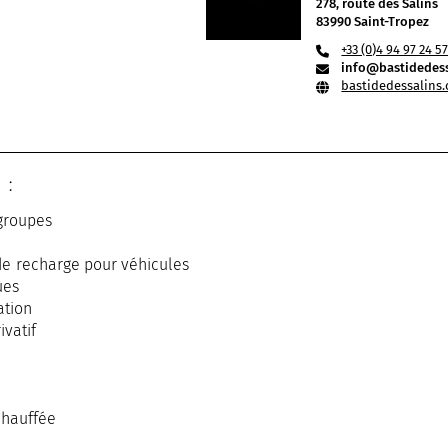
278, route des Salins
83990 Saint-Tropez
+33 (0)4 94 97 24 5
info@bastidedes
bastidedessalins
 :
groupes
e recharge pour véhicules
ues
ation
ivatif
chauffée
on