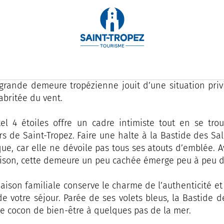
tide des Salins, un cocon unique à Saint-Tropez. I
anément conviennent à l’évasion.
dans un havre de verdure, au cœur d’un parc arboré d’
 grande demeure tropézienne jouit d’une situation priv
 abritée du vent.
el 4 étoiles offre un cadre intimiste tout en se tro
s de Saint-Tropez. Faire une halte à la Bastide des Sali
ique, car elle ne dévoile pas tous ses atouts d’emblée.
ison, cette demeure un peu cachée émerge peu à peu de
aison familiale conserve le charme de l’authenticité et
e votre séjour. Parée de ses volets bleus, la Bastide d
le cocon de bien-être à quelques pas de la mer.