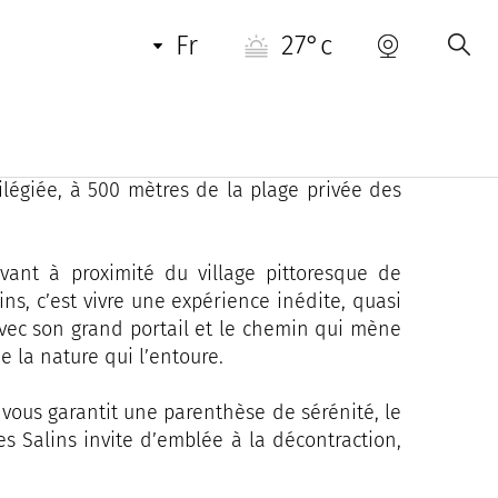
fr
27°c
l est des lieux uniques avec une âme, qui
un hectare, propice au calme, La Bastide des
ilégiée, à 500 mètres de la plage privée des
uvant à proximité du village pittoresque de
ns, c’est vivre une expérience inédite, quasi
 Avec son grand portail et le chemin qui mène
 la nature qui l’entoure.
 vous garantit une parenthèse de sérénité, le
es Salins invite d’emblée à la décontraction,