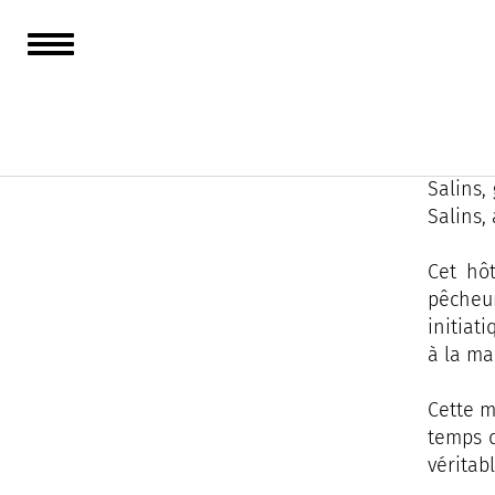
La Bas
instant
Nichée 
Salins,
Salins,
Cet hôt
pêcheur
initiat
à la ma
Cette m
temps d
véritab