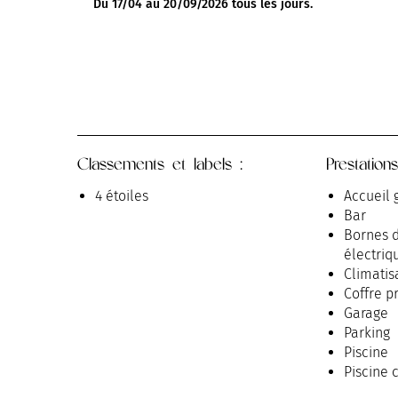
Du 17/04 au 20/09/2026 tous les jours.
Classements et labels :
Prestations
4 étoiles
Accueil 
Bar
Bornes d
électriq
Climatis
Coffre pr
Garage
Parking
Piscine
Piscine 
Télévisi