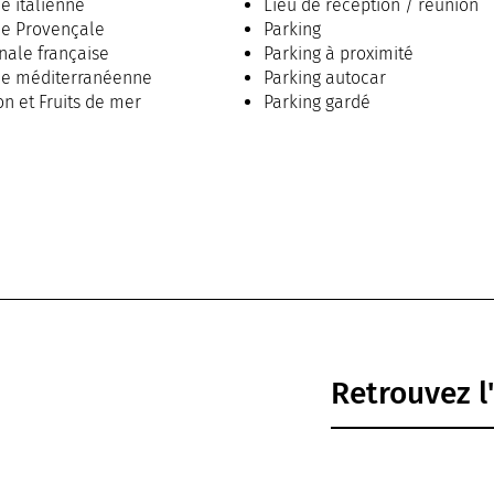
ne italienne
Lieu de réception / réunion
ne Provençale
Parking
nale française
Parking à proximité
ne méditerranéenne
Parking autocar
on et Fruits de mer
Parking gardé
s de mer
Parking privé
se des plats "fait maison"
Terrasse
ne italienne
Voiturier
ne Provençale
Retrouvez l