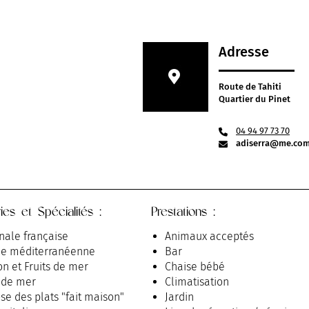
Adresse
Route de Tahiti
Quartier du Pinet
04 94 97 73 70
adiserra@me.co
ies et Spécialités :
Prestations :
nale française
Animaux acceptés
ne méditerranéenne
Bar
on et Fruits de mer
Chaise bébé
s de mer
Climatisation
se des plats "fait maison"
Jardin