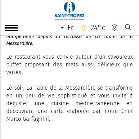
La Table de la Messardière
fr
24°c
Profitez d'une vue époustouflante sur la baie de
Pampelonne depuis la terrasse de La Table de la
Messardière.
Le restaurant vous convie autour d'un savoureux
buffet proposant des mets aussi délicieux que
variés.
Le soir, La Table de la Messardière se transforme
en un lieu de vie sophistiqué et vous invite à
déguster une cuisine méditerranéenne en
découvrant une carte élaborée par notre Chef
Marco Garfagnini.