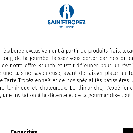
sur la célèbre Place des Lices à Saint-Tropez, La Table Tr
té d’un esprit bistro.
impulsion de notre nouveau Chef Clément Torrente, la ca
e, élaborée exclusivement à partir de produits frais, loca
 long de la journée, laissez-vous porter par nos diff
z de notre offre Brunch et Petit-déjeuner pour un révei
 une cuisine savoureuse, avant de laisser place au 
le Tarte Tropézienne® et de nos spécialités pâtissières
re lumineux et chaleureux. Le dimanche, l'expérien
, une invitation à la détente et de la gourmandise tout 
Capacités