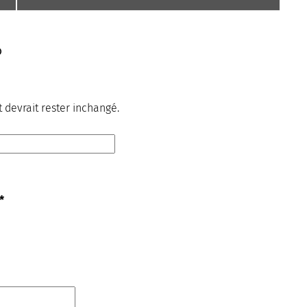
®
t devrait rester inchangé.
*