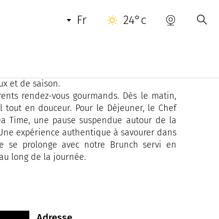
fr
24°c
opézienne est une escale où le chic s’unit à la
rte se réinvente avec une cuisine créative et
ux et de saison.
érents rendez-vous gourmands. Dès le matin,
l tout en douceur. Pour le Déjeuner, le Chef
Tea Time, une pause suspendue autour de la
. Une expérience authentique à savourer dans
ce se prolonge avec notre Brunch servi en
au long de la journée.
Adresse