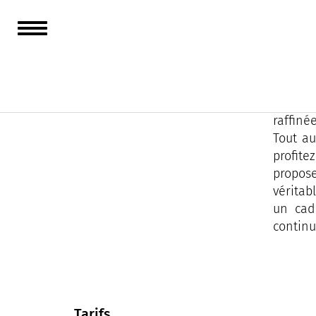
Située 
simplici
Sous l'
raffiné
Tout au
profite
propose
véritab
un cad
continu
Tarifs