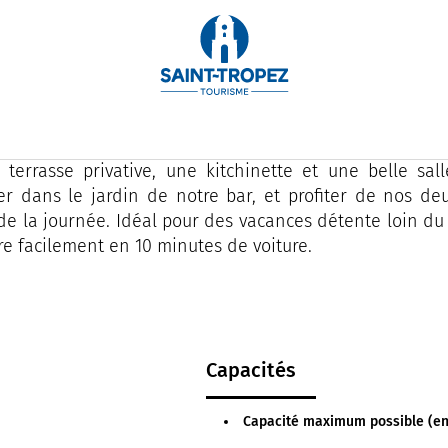
l hôtel de charme au cœur de la pinède à deux minute
 des célèbres plages de la baie de Pampelonne.
e, les 24 chambres toutes différentes de part leur déc
terrasse privative, une kitchinette et une belle sal
r dans le jardin de notre bar, et profiter de nos de
de la journée. Idéal pour des vacances détente loin du 
re facilement en 10 minutes de voiture.
Capacités
Capacité maximum possible (en