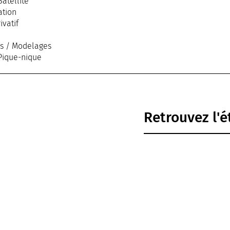
Satellite
ation
ivatif
s / Modelages
Pique-nique
privé
chauffée
ion de prestations
Retrouvez l'
tion
rvice
heveux
 en chambre
on