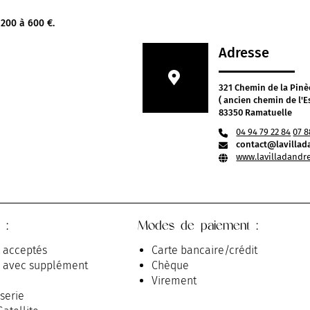
 200 à 600 €.
Adresse
321 Chemin de la Pin
( ancien chemin de l'E
83350 Ramatuelle
04 94 79 22 84
07 8
contact@lavillad
www.lavilladandr
 :
Modes de paiement :
 acceptés
Carte bancaire/crédit
 avec supplément
Chèque
Virement
serie