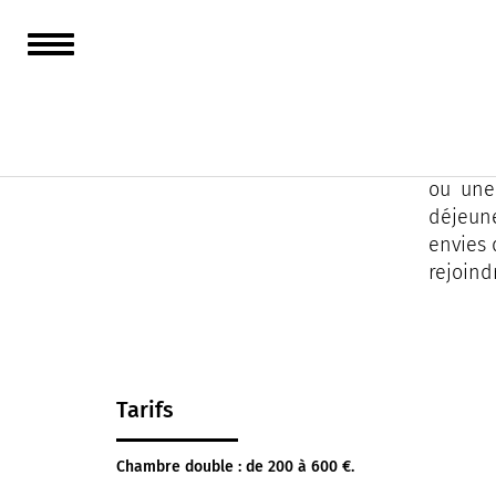
Très be
minutes
Au calm
ou une 
déjeune
envies 
rejoind
Tarifs
Chambre double : de 200 à 600 €.