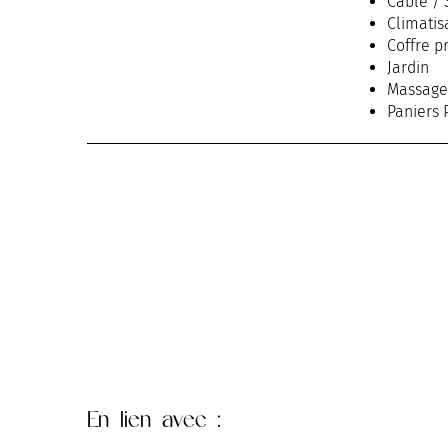
Câble / 
Climatis
Coffre pr
Jardin
Massage
Paniers 
Parking
Parking 
Piscine
Piscine 
Réservat
Restaura
Room se
Sèche c
Service
Télévisi
Terrasse
En lien
avec :