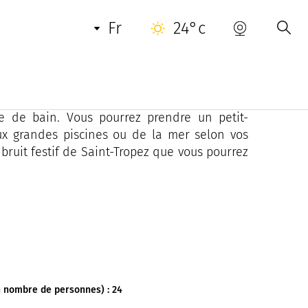
fr
24°c
s en voiture de la crique de l’Escalet et 5
oration, possèdent pour la plupart un jardin
le de bain. Vous pourrez prendre un petit-
ux grandes piscines ou de la mer selon vos
bruit festif de Saint-Tropez que vous pourrez
 nombre de personnes) : 24