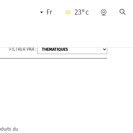
fr
23°c
FILTRER PAR :
oduits du