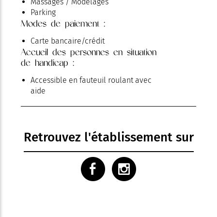
Massages / Modelages
Parking
Modes de paiement :
Piscine
Piscine chauffée
Carte bancaire/crédit
Télévision
Accueil des personnes en situation
Terrasse
de handicap :
Accessible en fauteuil roulant avec
aide
Retrouvez l'établissement sur